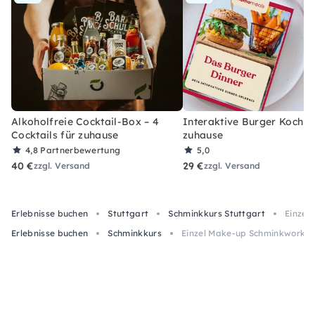
Alkoholfreie Cocktail-Box – 4
Interaktive Burger Kochbo
Cocktails für zuhause
zuhause
4,8
Partnerbewertung
5,0
40 €
29 €
zzgl. Versand
zzgl. Versand
Erlebnisse buchen
Stuttgart
Schminkkurs Stuttgart
Einzel
Erlebnisse buchen
Schminkkurs
Einzel Make-up Schminkworksho