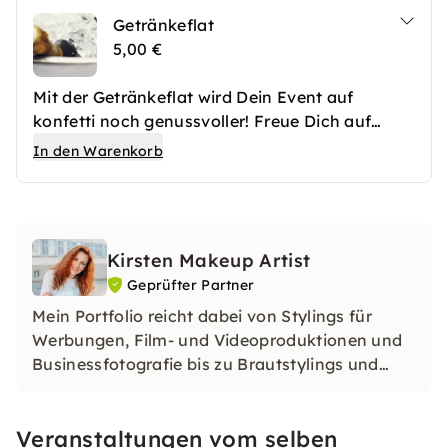
Getränkeflat
5,00 €
Mit der Getränkeflat wird Dein Event auf
konfetti noch genussvoller! Freue Dich auf
prickelnden Sekt – wahlweise mit oder ohne
In den Warenkorb
Alkohol – sowie auf aromatischen Kaffee,
wohltuenden Tee und frisches Wasser.
Verschiedene Milchalternativen wie Hafer-,
Soja- oder Mandelmilch sorgen für noch mehr
Kirsten Makeup Artist
Auswahl und Genuss – ganz nach Deinem
Geprüfter Partner
Geschmack. Ideal für jede Stimmung und jeden
Geschmack!
Mein Portfolio reicht dabei von Stylings für
Werbungen, Film- und Videoproduktionen und
Businessfotografie bis zu Brautstylings und
Stylings für Privatpersonen.
Veranstaltungen vom selben