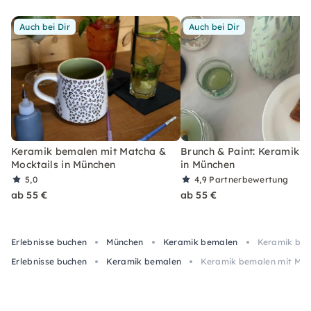
Auch bei Dir
Auch bei Dir
Keramik bemalen mit Matcha &
Brunch & Paint: Keramik 
Mocktails in München
in München
5,0
4,9
Partnerbewertung
ab 55 €
ab 55 €
Erlebnisse buchen
München
Keramik bemalen
Keramik bem
Erlebnisse buchen
Keramik bemalen
Keramik bemalen mit Mat