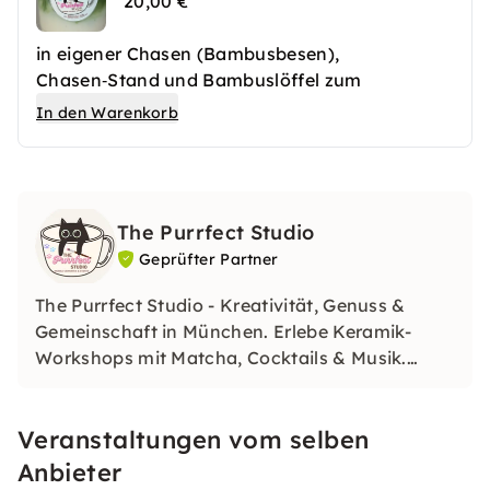
20,00 €
in eigener Chasen (Bambusbesen),
Chasen‑Stand und Bambuslöffel zum
Mitnehmen.
In den Warenkorb
Eine Probe unseres Premium Matchas für
Zuhause.
The Purrfect Studio
Geprüfter Partner
The Purrfect Studio - Kreativität, Genuss &
Gemeinschaft in München. Erlebe Keramik-
Workshops mit Matcha, Cocktails & Musik.
Bemale Dein Lieblingsstück in entspannter
Atmosphäre. Perfekt für Freund:innen, Teams &
Veranstaltungen vom selben
Events
Anbieter