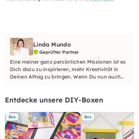
Linda Mundo
Geprüfter Partner
Eine meiner ganz persönlichen Missionen ist es
Dich dazu zu inspirieren, mehr Kreativität in
Deinen Alltag zu bringen. Wenn Du nun auch
noch offen dafür bist neue Maltechniken
auszuprobieren und zu erlernen, bist Du auf
Entdecke unsere DIY-Boxen
dieser Seite ganz richtig.
Box
Box