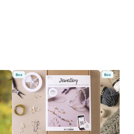
Box
Box