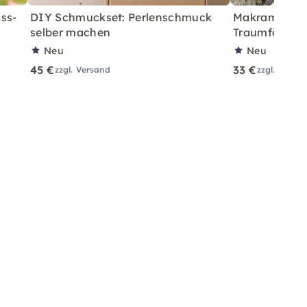
ss-
DIY Schmuckset: Perlenschmuck
Makramee Sta
selber machen
Traumfänger 
Neu
Neu
45 €
33 €
zzgl. Versand
zzgl. Versa