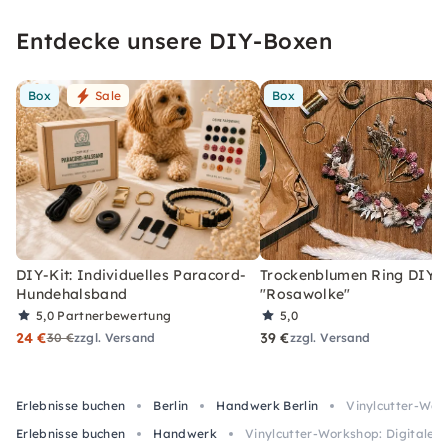
Entdecke unsere DIY-Boxen
Box
Sale
Box
DIY-Kit: Individuelles Paracord-
Trockenblumen Ring DIY-
Hundehalsband
"Rosawolke"
5,0
Partnerbewertung
5,0
24 €
39 €
30 €
zzgl. Versand
zzgl. Versand
Erlebnisse buchen
Berlin
Handwerk Berlin
Vinylcutter-Work
Erlebnisse buchen
Handwerk
Vinylcutter-Workshop: Digitales T