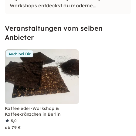
Workshops entdeckst du moderne
Fertigungsverfahren und kreierst dein
individuelles Design. Experimentiere mit
Veranstaltungen vom selben
innovativen Technologien und nachhaltigen
Materialien und lass uns gemeinsam kreativ
Anbieter
sein!
Auch bei Dir
Kaffeeleder-Workshop &
Kaffeekränzchen in Berlin
5,0
ab 79 €