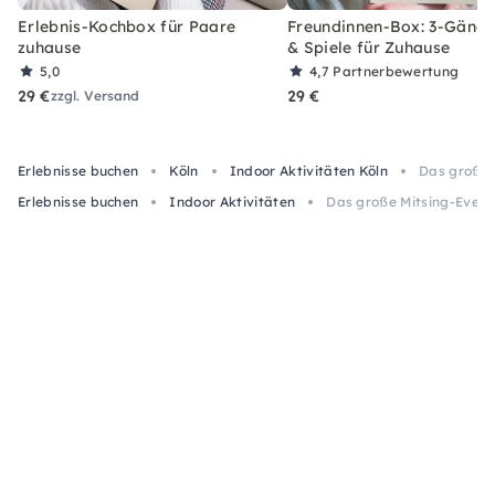
Erlebnis-Kochbox für Paare
Freundinnen-Box: 3-Gäng
zuhause
& Spiele für Zuhause
5,0
4,7
Partnerbewertung
29 €
29 €
zzgl. Versand
Erlebnisse buchen
Köln
Indoor Aktivitäten Köln
Das große M
Erlebnisse buchen
Indoor Aktivitäten
Das große Mitsing-Event 