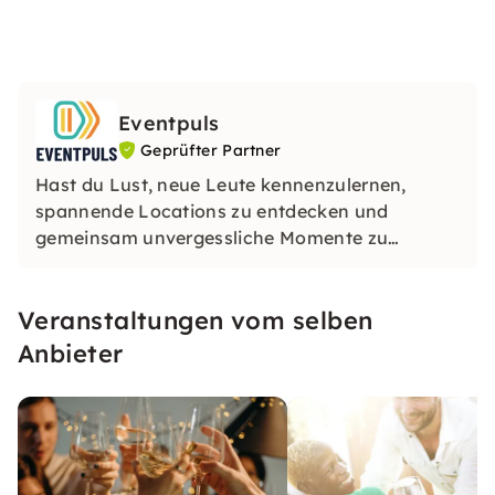
Eventpuls
Geprüfter Partner
Hast du Lust, neue Leute kennenzulernen,
spannende Locations zu entdecken und
gemeinsam unvergessliche Momente zu
erleben? Ob beim Weinhopping, Singalong,
Pubquiz oder CityTasting – bei
Eventpuls
Veranstaltungen vom selben
erwarten dich Events, die begeistern, verbinden
und lange in Erinnerung bleiben.
Anbieter