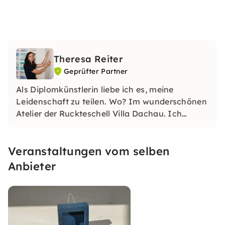
Theresa Reiter
Geprüfter Partner
Als Diplomkünstlerin liebe ich es, meine
Leidenschaft zu teilen. Wo? Im wunderschönen
Atelier der Ruckteschell Villa Dachau. Ich
arbeite in Kleingruppen, um eine persönliche
Betreuung zu garantieren. Alles, was Du
Veranstaltungen vom selben
brauchst, steht Dir vor Ort zur Verfügung. Ich
freue mich auf die kreative Zeit!
Anbieter