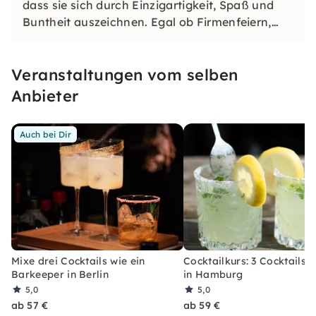
dass sie sich durch Einzigartigkeit, Spaß und
Buntheit auszeichnen. Egal ob Firmenfeiern,
JGAs oder Dein bevorstehender Geburtstag: Mit
unseren konfetti Klassikern wirst Du ein Event
Veranstaltungen vom selben
erleben, welches Du so schnell nicht vergessen
wirst.
Anbieter
Auch bei Dir
Mixe drei Cocktails wie ein
Cocktailkurs: 3 Cocktails 
Barkeeper in Berlin
in Hamburg
5,0
5,0
ab 57 €
ab 59 €