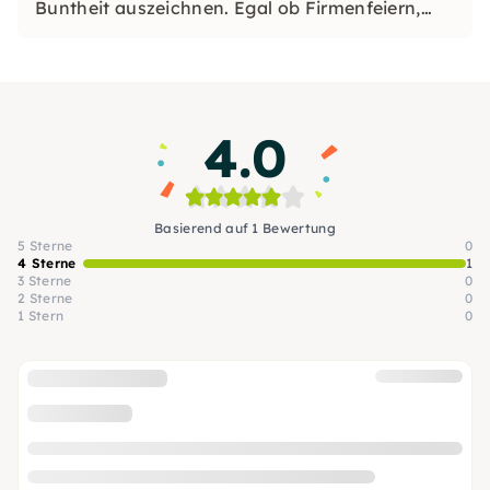
Buntheit auszeichnen. Egal ob Firmenfeiern,
JGAs oder Dein bevorstehender Geburtstag: Mit
unseren konfetti Klassikern wirst Du ein Event
erleben, welches Du so schnell nicht vergessen
wirst.
4.0
Basierend auf 1 Bewertung
5 Sterne
0
4 Sterne
1
3 Sterne
0
2 Sterne
0
1 Stern
0