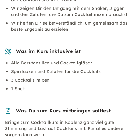
Wir zeigen Dir den Umgang mit dem Shaker, Jigger
und den Zutaten, die Du zum Cocktail mixen brauchst
Wir helfen Dir selbstverständlich, um gemeinsam das
beste Ergebnis zu erzielen
Was im Kurs inklusive ist
Alle Barutensilien und Cocktailgläser
Spirituosen und Zutaten für die Cocktails
3 Cocktails mixen
1 Shot
Was Du zum Kurs mitbringen solltest
Bringe zum Cocktailkurs in Koblenz ganz viel gute
Stimmung und Lust auf Cocktails mit. Für alles andere
sorgen dann wir :)