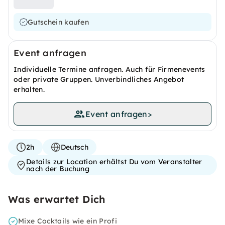
Gutschein kaufen
Event anfragen
Individuelle Termine anfragen. Auch für Firmenevents
oder private Gruppen. Unverbindliches Angebot
erhalten.
Event anfragen
>
2h
Deutsch
Details zur Location erhältst Du vom Veranstalter
nach der Buchung
Was erwartet Dich
Mixe Cocktails wie ein Profi