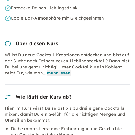
Entdecke Deinen Lieblingsdrink
Coole Bar-Atmosphäre mit Gleichgesinnten
Über diesen Kurs
Willst Du neue Cocktail-Kreationen entdecken und bist auf
der Suche nach Deinem neuen Lieblingscocktail? Dann bist
Du bei uns genau richtig! Unser Cocktailkurs in Koblenz
zeigt Dir, wie man…
mehr lesen
Wie läuft der Kurs ab?
Hier im Kurs wirst Du selbst bis zu drei eigene Cocktails
mixen, damit Du ein Gefühl für die richtigen Mengen und
Utensilien bekommst.
Du bekommst erst eine Einführung in die Geschichte
der Cocktails und ihre Namen