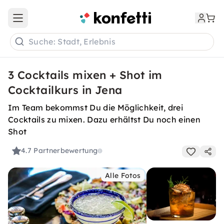
Open main menu
Suche: Stadt, Erlebnis
3 Cocktails mixen + Shot im
Cocktailkurs in Jena
Im Team bekommst Du die Möglichkeit, drei
Cocktails zu mixen. Dazu erhältst Du noch einen
Shot
4.7
Partnerbewertung
Alle Fotos