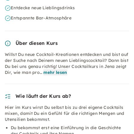
Entdecke neue Lieblingsdrinks
Entspannte Bar-Atmosphäre
Über diesen Kurs
Willst Du neue Cocktail-Kreationen entdecken und bist auf
der Suche nach Deinem neuen Lieblingscocktail? Dann bist
Du bei uns genau richtig! Unser Cocktailkurs in Jena zeigt
Dir, wie man pro…
mehr lesen
Wie läuft der Kurs ab?
Hier im Kurs wirst Du selbst bis zu drei eigene Cocktails
mixen, damit Du ein Gefühl für die richtigen Mengen und
Utensilien bekommst.
Du bekommst erst eine Einführung in die Geschichte
der Cocktails und ihre Namen