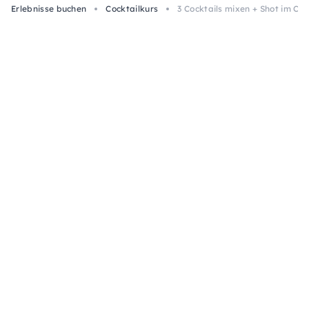
Erlebnisse buchen
Cocktailkurs
3 Cocktails mixen + Shot im Coc