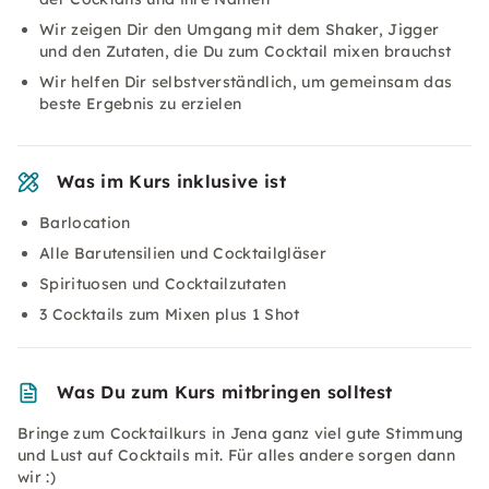
Wir zeigen Dir den Umgang mit dem Shaker, Jigger
und den Zutaten, die Du zum Cocktail mixen brauchst
Wir helfen Dir selbstverständlich, um gemeinsam das
beste Ergebnis zu erzielen
Was im Kurs inklusive ist
Barlocation
Alle Barutensilien und Cocktailgläser
Spirituosen und Cocktailzutaten
3 Cocktails zum Mixen plus 1 Shot
Was Du zum Kurs mitbringen solltest
Bringe zum Cocktailkurs in Jena ganz viel gute Stimmung
und Lust auf Cocktails mit. Für alles andere sorgen dann
wir :)