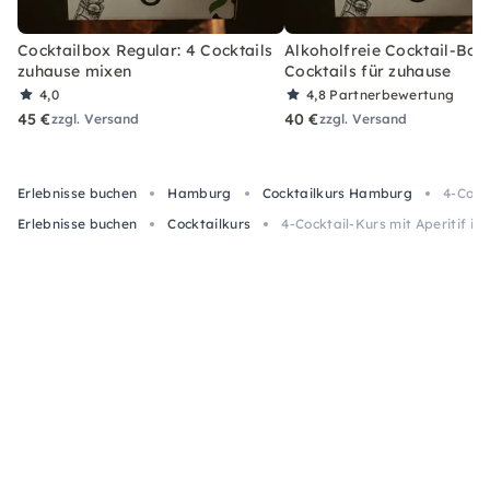
Cocktailbox Regular: 4 Cocktails
Alkoholfreie Cocktail-Box
zuhause mixen
Cocktails für zuhause
4,0
4,8
Partnerbewertung
45 €
40 €
zzgl. Versand
zzgl. Versand
Erlebnisse buchen
Hamburg
Cocktailkurs Hamburg
4-Cock
Erlebnisse buchen
Cocktailkurs
4-Cocktail-Kurs mit Aperitif 