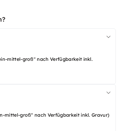
n?
lein-mittel-groß" nach Verfügbarkeit inkl.
rera-Rennen ist der krönende Abschluss eines
chtes Highlight, das nicht nur die Sieger ehrt,
 sind das perfekte Symbol für Spaß, Erfolg und
er Champion zu fühlen!
ein-mittel-groß" nach Verfügbarkeit inkl. Gravur)
rera-Rennen ist der krönende Abschluss eines