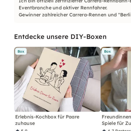
Ich bin offiziell zertifizierter Carrera-Rennbahn
Eventbranche und aktiver Rennfahrer.
Gewinner zahlreicher Carrera-Rennen und "Berli
Mein Team und ich freuen uns mindestens genau
Rennstart.
Entdecke unsere DIY-Boxen
Box
Box
Erlebnis-Kochbox für Paare
Freundinne
zuhause
Spiele für Z