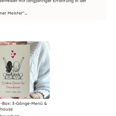
-Betreiber mit langjähriger Erfahrung in der
ner Meister"
so auf Dich, wie Du Dich auf den nächsten
n-Box: 3-Gänge-Menü &
uhause