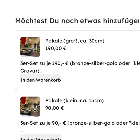
Möchtest Du noch etwas hinzufüge
Pokale (groß, ca. 30cm)
190,00 €
3er-Set zu je 190,- € (bronze-silber-gold oder "k
Gravur)
In den Warenkorb
Eine
Siegerehrung mit Pokalen
nach einem Car
actionreichen und adrenalingeladenen Events.
Pokale (klein, ca. 15cm)
Mit Pokalen wird aus einem Carrera-Rennen ein e
90,00 €
sondern die ganze Veranstaltung aufwertet. Sie
den unvergesslichen Moment, sich wie ein echt
3er-Set zu je 90,- € (bronze-silber-gold oder "kl
Eine
Siegerehrung mit Pokalen
nach einem Car
In den Warenkorb