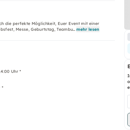
 die perfekte Möglichkeit, Euer Event mit einer
iebsfest, Messe, Geburtstag, Teambu…
mehr lesen
14:00 Uhr *
I
o
e
 *