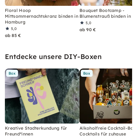
Floral Hoop
Bouquet Bootcamp -
Mittsommernachtskranz binden in
Blumenstrauß binden in 
Hamburg
5,0
5,0
ab 90 €
ab 85 €
Entdecke unsere DIY-Boxen
Box
Box
Kreative Stadterkundung für
Alkoholfreie Cocktail-Box
Freund*innen
Cocktails für zuhause