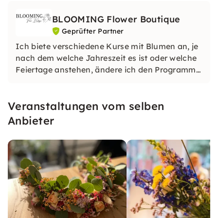
BLOOMING Flower Boutique
Geprüfter Partner
Ich biete verschiedene Kurse mit Blumen an, je
nach dem welche Jahreszeit es ist oder welche
Feiertage anstehen, ändere ich den Programm.
Die Workshops finden immer Dienstagsabend
von 19:30 - 21:30 Uhr statt. Für
Veranstaltungen vom selben
Gruppenbuchungen kann mann bei mir einen
Termin ausmachen.
Anbieter