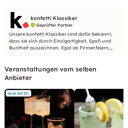
konfetti Klassiker
Geprüfter Partner
Unsere konfetti Klassiker sind dafür bekannt,
dass sie sich durch Einzigartigkeit, Spaß und
Buntheit auszeichnen. Egal ob Firmenfeiern,
JGAs oder Dein bevorstehender Geburtstag: Mit
unseren konfetti Klassikern wirst Du ein Event
Veranstaltungen vom selben
erleben, welches Du so schnell nicht vergessen
wirst.
Anbieter
Auch bei Dir