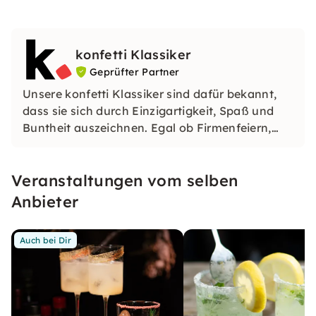
konfetti Klassiker
Geprüfter Partner
Unsere konfetti Klassiker sind dafür bekannt,
dass sie sich durch Einzigartigkeit, Spaß und
Buntheit auszeichnen. Egal ob Firmenfeiern,
JGAs oder Dein bevorstehender Geburtstag: Mit
unseren konfetti Klassikern wirst Du ein Event
Veranstaltungen vom selben
erleben, welches Du so schnell nicht vergessen
wirst.
Anbieter
Auch bei Dir