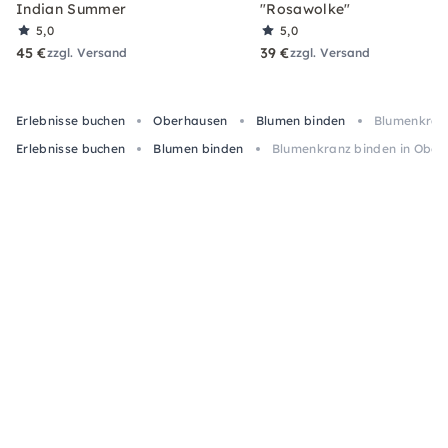
Indian Summer
"Rosawolke"
5,0
5,0
45 €
39 €
zzgl. Versand
zzgl. Versand
Erlebnisse buchen
Oberhausen
Blumen binden
Blumenkran
Erlebnisse buchen
Blumen binden
Blumenkranz binden in Ober