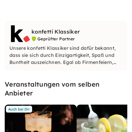
konfetti Klassiker
Geprüfter Partner
Unsere konfetti Klassiker sind dafür bekannt,
dass sie sich durch Einzigartigkeit, Spaß und
Buntheit auszeichnen. Egal ob Firmenfeiern,
JGAs oder Dein bevorstehender Geburtstag: Mit
unseren konfetti Klassikern wirst Du ein Event
Veranstaltungen vom selben
erleben, welches Du so schnell nicht vergessen
wirst.
Anbieter
Auch bei Dir