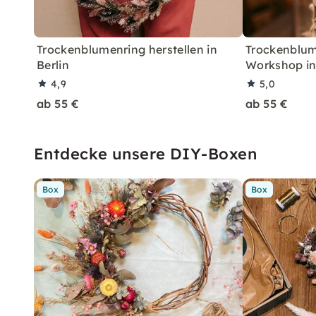
Trockenblumenring herstellen in
Trockenblum
Berlin
Workshop in
4,9
5,0
ab 55 €
ab 55 €
Entdecke unsere DIY-Boxen
Box
Box