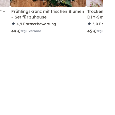
“ –
Frühlingskranz mit frischen Blumen
Trockenblumen
– Set für zuhause
DIY-Set für 
4,9
Partnerbewertung
5,0
Partner
49 €
45 €
zzgl. Versand
zzgl. Versa