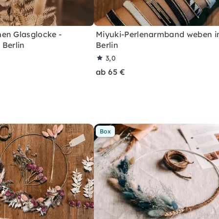
en Glasglocke -
Miyuki-Perlenarmband weben i
 Berlin
Berlin
3,0
ab 65 €
Box