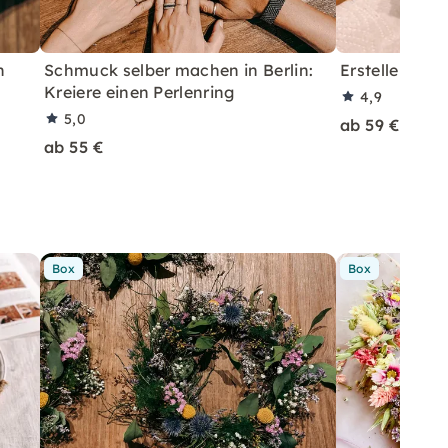
n
Schmuck selber machen in Berlin:
Erstelle Dein
Kreiere einen Perlenring
4,9
5,0
ab 59 €
ab 55 €
Box
Box