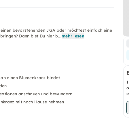
 Deinen bevorstehenden JGA oder möchtest einfach eine
bringen? Dann bist Du hier b…
mehr lesen
e man einen Blumenkranz bindet
I
nden
o
e
reationen anschauen und bewundern
enkranz mit nach Hause nehmen