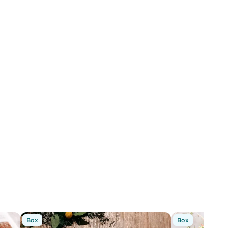
Box
Box