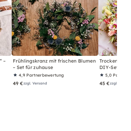
“ –
Frühlingskranz mit frischen Blumen
Trockenblumen
– Set für zuhause
DIY-Set für 
4,9
Partnerbewertung
5,0
Partner
49 €
45 €
zzgl. Versand
zzgl. Versa