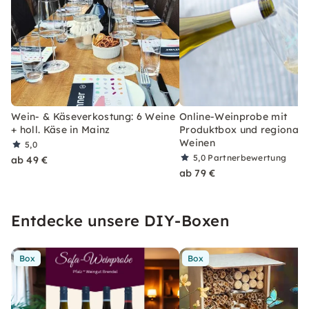
Wein- & Käseverkostung: 6 Weine
Online-Weinprobe mit
+ holl. Käse in Mainz
Produktbox und regionale
Weinen
5,0
5,0
Partnerbewertung
ab 49 €
ab 79 €
Entdecke unsere DIY-Boxen
Box
Box