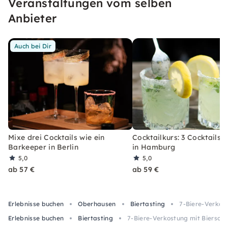
Veranstaltungen vom selben
erleben, welches Du so schnell nicht vergessen
wirst.
Anbieter
Auch bei Dir
Mixe drei Cocktails wie ein
Cocktailkurs: 3 Cocktails 
Barkeeper in Berlin
in Hamburg
5,0
5,0
ab 57 €
ab 59 €
Erlebnisse buchen
Oberhausen
Biertasting
7-Biere-Verkos
Erlebnisse buchen
Biertasting
7-Biere-Verkostung mit Biersom