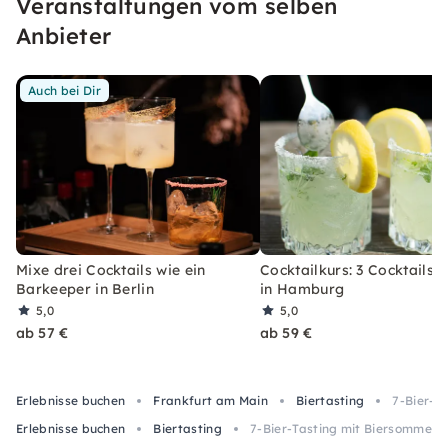
Veranstaltungen vom selben
erleben, welches Du so schnell nicht vergessen
wirst.
Anbieter
Auch bei Dir
Mixe drei Cocktails wie ein
Cocktailkurs: 3 Cocktails 
Barkeeper in Berlin
in Hamburg
5,0
5,0
ab 57 €
ab 59 €
Erlebnisse buchen
Frankfurt am Main
Biertasting
7-Bier-T
Erlebnisse buchen
Biertasting
7-Bier-Tasting mit Biersommelie