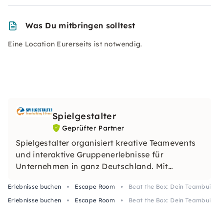
Was Du mitbringen solltest
Eine Location Eurerseits ist notwendig.
Spielgestalter
Geprüfter Partner
Spielgestalter organisiert kreative Teamevents
und interaktive Gruppenerlebnisse für
Unternehmen in ganz Deutschland. Mit
individuellen Konzepten, spannenden
Erlebnisse buchen
Escape Room
Beat the Box: Dein Teambuild
Challenges und viel Erfahrung entstehen
Erlebnisse buchen
Events, die Teams verbinden und nachhaltig in
Escape Room
Beat the Box: Dein Teambuild
Erinnerung bleiben.