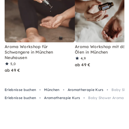
Aroma Workshop für
Aroma Workshop mit dō
Schwangere in München
Ölen in München
Neuhausen
4,9
5,0
ab 49 €
ab 49 €
Erlebnisse buchen
München
Aromatherapie Kurs
Baby Sho
Erlebnisse buchen
Aromatherapie Kurs
Baby Shower Aroma Pa