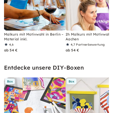
Malkurs mit Motivwahl in Berlin –
2h Malkurs mit Motivwahl 
Material inkl.
Aachen
4,6
4,7
Partnerbewertung
ab 54 €
ab 54 €
Entdecke unsere DIY-Boxen
Box
Box