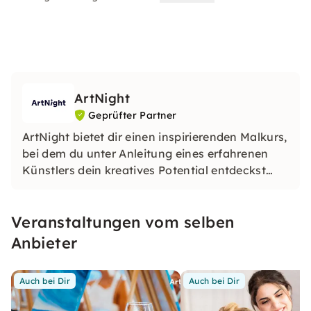
ArtNight
Geprüfter Partner
ArtNight bietet dir einen inspirierenden Malkurs,
bei dem du unter Anleitung eines erfahrenen
Künstlers dein kreatives Potential entdeckst
und am Ende stolz dein eigenes Kunstwerk in
den Händen hältst – ein buntes Erlebnis für
Veranstaltungen vom selben
jedermann, ob Anfänger oder Fortgeschrittener.
Anbieter
Auch bei Dir
Auch bei Dir