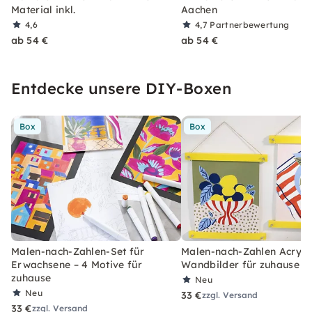
Material inkl.
Aachen
4,6
4,7
Partnerbewertung
ab 54 €
ab 54 €
Entdecke unsere DIY-Boxen
Box
Box
Malen-nach-Zahlen-Set für
Malen-nach-Zahlen Acryl-S
Erwachsene – 4 Motive für
Wandbilder für zuhause
zuhause
Neu
Neu
33 €
zzgl. Versand
33 €
zzgl. Versand