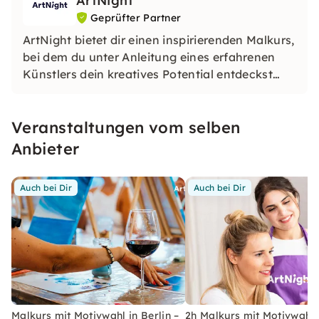
ArtNight
Geprüfter Partner
ArtNight bietet dir einen inspirierenden Malkurs,
bei dem du unter Anleitung eines erfahrenen
Künstlers dein kreatives Potential entdeckst
und am Ende stolz dein eigenes Kunstwerk in
den Händen hältst – ein buntes Erlebnis für
Veranstaltungen vom selben
jedermann, ob Anfänger oder Fortgeschrittener.
Anbieter
Auch bei Dir
Auch bei Dir
Malkurs mit Motivwahl in Berlin –
2h Malkurs mit Motivwahl 