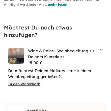
ArtNight wird jeder Anl…
mehr lesen
Möchtest Du noch etwas
hinzufügen?
Wine & Paint - Weinbegleitung zu
Deinem Kunstkurs
15,00 €
Du möchtest Deinen Malkurs einer kleinen
Weinbegleitung genießen?
Mit dieser Option servieren wir Deiner Gruppe
In den Warenkorb
und Dir 3 verschiedene Weinproben.
Achtung: Die Wine & Paint Option findet immer
mit dem Motiv "Struktur Abstrakt" statt.