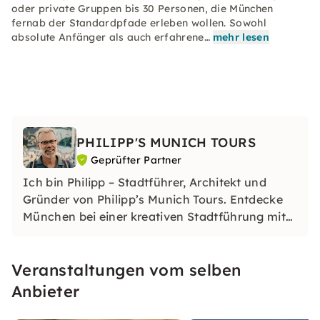
oder private Gruppen bis 30 Personen, die München
fernab der Standardpfade erleben wollen. Sowohl
absolute Anfänger als auch erfahrene…
mehr lesen
PHILIPP'S MUNICH TOURS
Geprüfter Partner
Ich bin Philipp – Stadtführer, Architekt und
Gründer von Philipp’s Munich Tours. Entdecke
München bei einer kreativen Stadtführung mit
anschließendem Spray-Workshop im Kunst-
Container am Bahnwärter Thiel. Spraye die
Veranstaltungen vom selben
Highlights der Tour auf Postkarten – perfekt für
Einsteiger*innen!
Anbieter