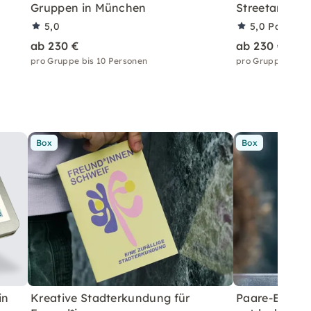
Gruppen in München
Streetart-Wo
5,0
5,0
Partner
ab 230 €
ab 230 €
pro Gruppe bis 10 Personen
pro Gruppe bis 1
Box
Box
in
Kreative Stadterkundung für
Paare-Erkund