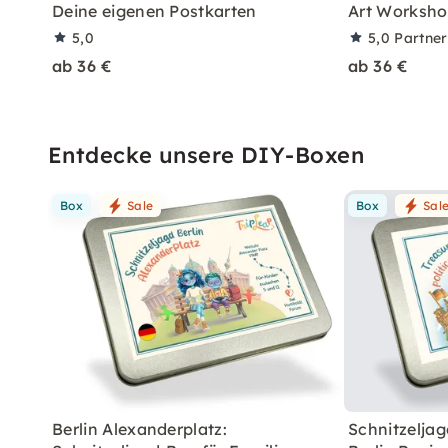
Deine eigenen Postkarten
Art Worksho
5,0
5,0
Partne
ab 36 €
ab 36 €
Entdecke unsere DIY-Boxen
Box
Sale
Box
Sal
Berlin Alexanderplatz:
Schnitzeljag