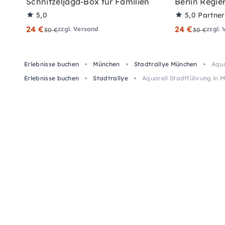
Schnitzeljagd-Box für Familien
Berlin Regie
5,0
5,0
Partne
24 €
24 €
zzgl. Versand
zzgl.
30 €
30 €
Erlebnisse buchen
München
Stadtrallye München
Aqua
Erlebnisse buchen
Stadtrallye
Aquarell Stadtführung in 