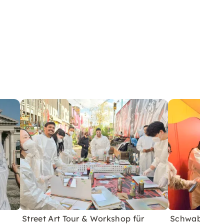
Street Art Tour & Workshop für
Schwabing: J