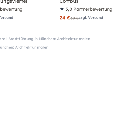
rungsviertel
Cottbus
rbewertung
5,0
Partnerbewertung
24 €
 Versand
zzgl. Versand
30 €
rell Stadtführung in München: Architektur malen
München: Architektur malen