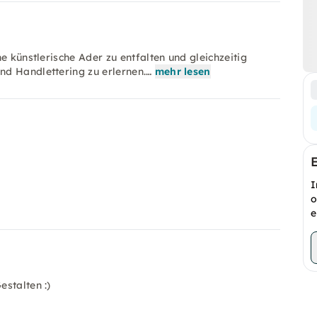
e künstlerische Ader zu entfalten und gleichzeitig
d Handlettering zu erlernen.…
mehr lesen
I
o
e
stalten :)