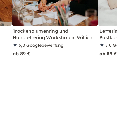
Trockenblumenring und
Lettering & 
Handlettering Workshop in Willich
Postkarten W
5,0
Googlebewertung
5,0
Googleb
ab 89 €
ab 89 €