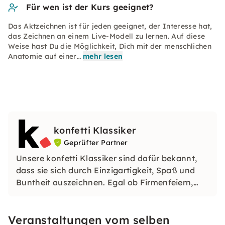
Für wen ist der Kurs geeignet?
Das Aktzeichnen ist für jeden geeignet, der Interesse hat,
das Zeichnen an einem Live-Modell zu lernen. Auf diese
Weise hast Du die Möglichkeit, Dich mit der menschlichen
Anatomie auf einer…
mehr lesen
konfetti Klassiker
Geprüfter Partner
Unsere konfetti Klassiker sind dafür bekannt,
dass sie sich durch Einzigartigkeit, Spaß und
Buntheit auszeichnen. Egal ob Firmenfeiern,
JGAs oder Dein bevorstehender Geburtstag: Mit
unseren konfetti Klassikern wirst Du ein Event
Veranstaltungen vom selben
erleben, welches Du so schnell nicht vergessen