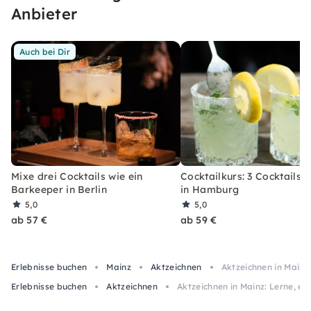
wirst.
Anbieter
Auch bei Dir
Mixe drei Cocktails wie ein
Cocktailkurs: 3 Cocktails 
Barkeeper in Berlin
in Hamburg
5,0
5,0
ab 57 €
ab 59 €
Erlebnisse buchen
Mainz
Aktzeichnen
Aktzeichnen in Mainz:
Erlebnisse buchen
Aktzeichnen
Aktzeichnen in Mainz: Lerne, ei