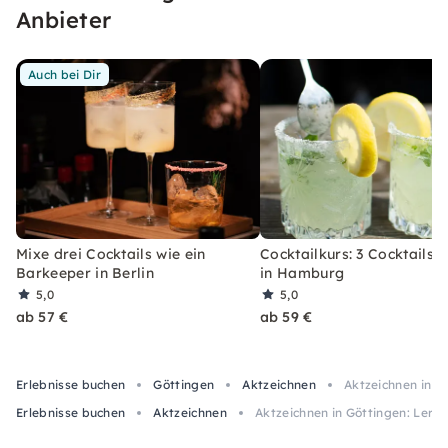
wirst.
Anbieter
Auch bei Dir
Mixe drei Cocktails wie ein
Cocktailkurs: 3 Cocktails 
Barkeeper in Berlin
in Hamburg
5,0
5,0
ab 57 €
ab 59 €
Erlebnisse buchen
Göttingen
Aktzeichnen
Aktzeichnen in G
Erlebnisse buchen
Aktzeichnen
Aktzeichnen in Göttingen: Lerne