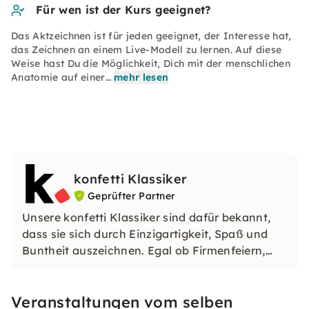
Für wen ist der Kurs geeignet?
Das Aktzeichnen ist für jeden geeignet, der Interesse hat,
das Zeichnen an einem Live-Modell zu lernen. Auf diese
Weise hast Du die Möglichkeit, Dich mit der menschlichen
Anatomie auf einer…
mehr lesen
konfetti Klassiker
Geprüfter Partner
Unsere konfetti Klassiker sind dafür bekannt,
dass sie sich durch Einzigartigkeit, Spaß und
Buntheit auszeichnen. Egal ob Firmenfeiern,
JGAs oder Dein bevorstehender Geburtstag: Mit
unseren konfetti Klassikern wirst Du ein Event
Veranstaltungen vom selben
erleben, welches Du so schnell nicht vergessen