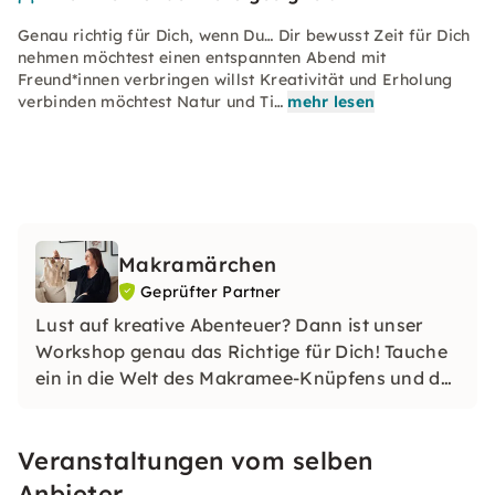
Genau richtig für Dich, wenn Du… Dir bewusst Zeit für Dich
nehmen möchtest einen entspannten Abend mit
Freund*innen verbringen willst Kreativität und Erholung
verbinden möchtest Natur und Ti…
mehr lesen
Makramärchen
Geprüfter Partner
Lust auf kreative Abenteuer? Dann ist unser
Workshop genau das Richtige für Dich! Tauche
ein in die Welt des Makramee-Knüpfens und der
Gießkeramik. Ob alleine oder mit Freunden,
Spaß und Kreativität sind garantiert! Lass
Veranstaltungen vom selben
Deiner Fantasie freien Lauf und erschaffe
einzigartige Kunstwerke.
Anbieter