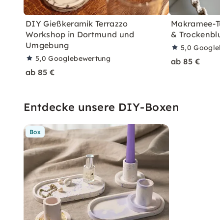
DIY Gießkeramik Terrazzo
Makramee-Tü
Workshop in Dortmund und
& Trockenbl
Umgebung
5,0
Google
5,0
Googlebewertung
ab 85 €
ab 85 €
Entdecke unsere DIY-Boxen
Box