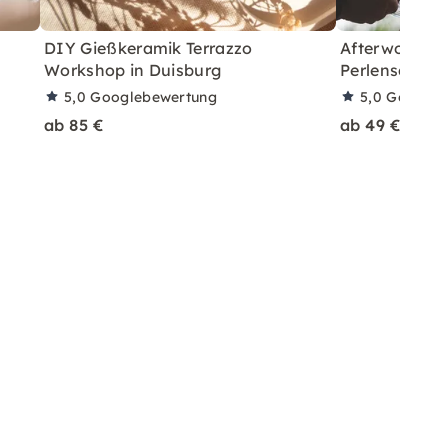
DIY Gießkeramik Terrazzo
Afterwork mi
Workshop in Duisburg
Perlenschmuc
5,0
Googlebewertung
5,0
Googleb
ab 85 €
ab 49 €