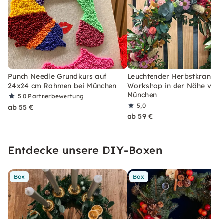
Punch Needle Grundkurs auf
Leuchtender Herbstkranz-
24x24 cm Rahmen bei München
Workshop in der Nähe vo
München
5,0
Partnerbewertung
5,0
ab 55 €
ab 59 €
Entdecke unsere DIY-Boxen
Box
Box