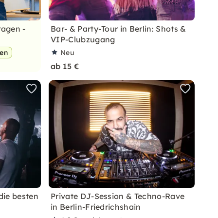
ragen -
Bar- & Party-Tour in Berlin: Shots &
VIP-Clubzugang
pen
Neu
ab 15 €
die besten
Private DJ-Session & Techno-Rave
in Berlin-Friedrichshain