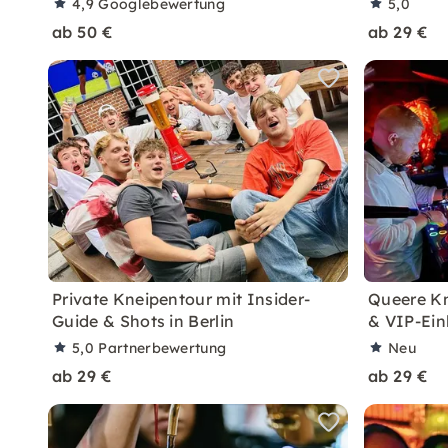
4,9
Googlebewertung
5,0
ab 50 €
ab 29 €
Private Kneipentour mit Insider-
Queere Kn
Guide & Shots in Berlin
& VIP-Einl
5,0
Partnerbewertung
Neu
ab 29 €
ab 29 €