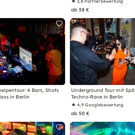
3,8
Partnerbewertung
ab 38 €
eipentour: 4 Bars, Shots
Underground Tour mit Spät
ass in Berlin
Techno-Rave in Berlin
4,9
Googlebewertung
ab 50 €