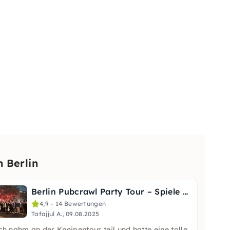
 Berlin
Berlin Pubcrawl Party Tour – Spiele & 2x Club Eintritte
4,9 – 14 Bewertungen
Tafajjul A., 09.08.2025
ch nahm an der Kneipentour teil und hatte eine tolle