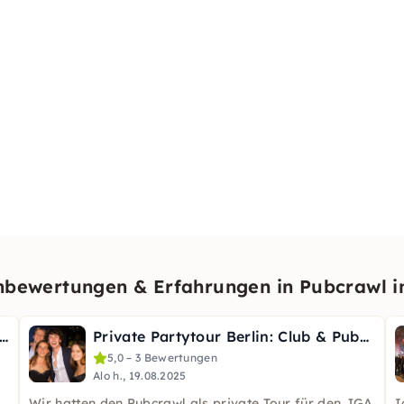
bewertungen & Erfahrungen in Pubcrawl in
oween Bar-Tour mit Shots & 2 VIP-Clubs in Berlin
Private Partytour Berlin: Club & Pubcrawl für JGA & Gruppen
5,0 – 3 Bewertungen
Alo h., 19.08.2025
Wir hatten den Pubcrawl als private Tour für den JGA
I