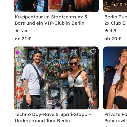
Kneipentour im Stadtzentrum: 5
Berlin Pub
Bars und ein VIP-Club in Berlin
2x Club Ei
Neu
4,9
ab 21 €
ab 20 €
Techno Day-Rave & Späti-Stopp –
Private Pa
Underground Tour Berlin
Pubcrawl 