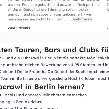
Es
unserer Freundin gebucht und es war einfach perfekt!
Z
🎉 Unser Guide hat die Stimmung sofort locker
A
gemacht und sich super um uns gekümmert – wir
mussten uns um nichts kümmern un
...
mehr lesen
Zum Erlebnis
Z
sten Touren, Bars und Clubs f
 – und ein Pubcrawl in Berlin ist die perfekte Möglichke
er durchschnittlichen Bewertung von 4,95 Sternen und i
Dich und Deine Freunde. Ob Du auf der Suche nach einer k
Team in Berlin eine unvergessliche Nacht erleben möchtes
crawl in Berlin lernen?
it Locals und anderen Teilnehmern entdecken
ing in Berlin erleben
ieren und für Stimmung sorgen