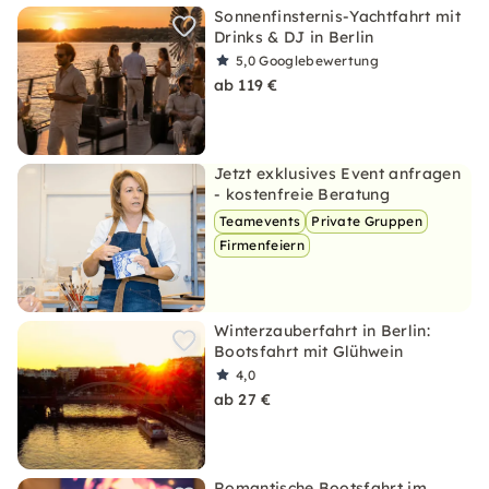
Sonnenfinsternis-Yachtfahrt mit
Drinks & DJ in Berlin
5,0
Googlebewertung
ab 119 €
Jetzt exklusives Event anfragen
- kostenfreie Beratung
Teamevents
Private Gruppen
Firmenfeiern
Winterzauberfahrt in Berlin:
Bootsfahrt mit Glühwein
4,0
ab 27 €
Romantische Bootsfahrt im