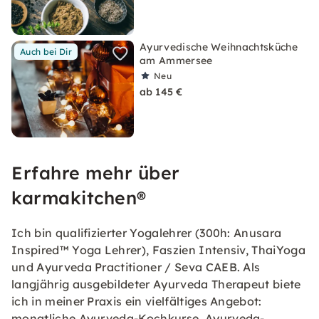
Ayurvedische Weihnachtsküche
Auch bei Dir
am Ammersee
Neu
ab 145 €
Erfahre mehr über
karmakitchen®
Ich bin qualifizierter Yogalehrer (300h: Anusara
Inspired™ Yoga Lehrer), Faszien Intensiv, ThaiYoga
und Ayurveda Practitioner / Seva CAEB. Als
langjährig ausgebildeter Ayurveda Therapeut biete
ich in meiner Praxis ein vielfältiges Angebot:
monatliche Ayurveda-Kochkurse, Ayurveda-