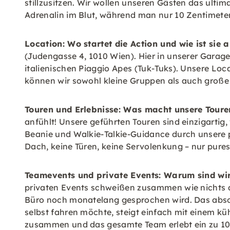
stillzusitzen. Wir wollen unseren Gästen das ult
Adrenalin im Blut, während man nur 10 Zentimeter
Location: Wo startet die Action und wie ist sie 
(Judengasse 4, 1010 Wien). Hier in unserer Garag
italienischen Piaggio Apes (Tuk-Tuks). Unsere Loca
können wir sowohl kleine Gruppen als auch große
Touren und Erlebnisse: Was macht unsere Toure
anfühlt! Unsere geführten Touren sind einzigartig
Beanie und Walkie-Talkie-Guidance durch unsere p
Dach, keine Türen, keine Servolenkung – nur pures
Teamevents und private Events: Warum sind wir
privaten Events schweißen zusammen wie nichts a
Büro noch monatelang gesprochen wird. Das absolu
selbst fahren möchte, steigt einfach mit einem kü
zusammen und das gesamte Team erlebt ein zu 100