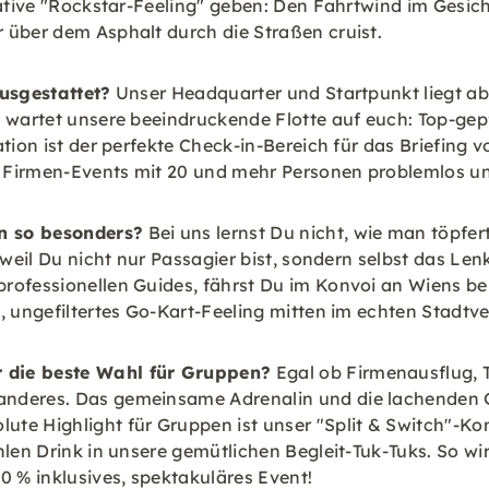
imative "Rockstar-Feeling" geben: Den Fahrtwind im Gesi
 über dem Asphalt durch die Straßen cruist.
ausgestattet?
Unser Headquarter und Startpunkt liegt ab
e wartet unsere beeindruckende Flotte auf euch: Top-ge
tion ist der perfekte Check-in-Bereich für das Briefing 
 Firmen-Events mit 20 und mehr Personen problemlos und
n so besonders?
Bei uns lernst Du nicht, wie man töpfert 
, weil Du nicht nur Passagier bist, sondern selbst das L
rofessionellen Guides, fährst Du im Konvoi an Wiens be
, ungefiltertes Go-Kart-Feeling mitten im echten Stadtve
 die beste Wahl für Gruppen?
Egal ob Firmenausflug, 
nderes. Das gemeinsame Adrenalin und die lachenden Ge
te Highlight für Gruppen ist unser "Split & Switch"-Ko
hlen Drink in unsere gemütlichen Begleit-Tuk-Tuks. So w
 % inklusives, spektakuläres Event!