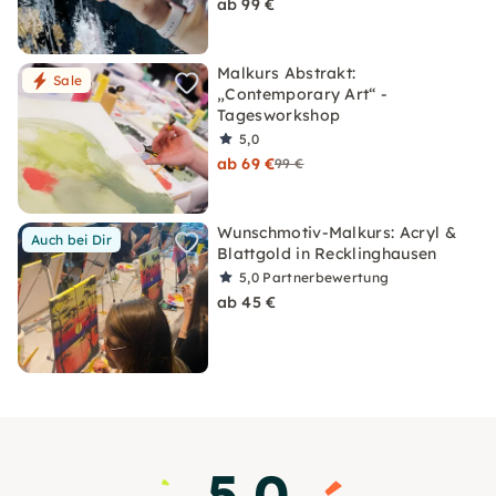
ab 99 €
Malkurs Abstrakt:
Sale
„Contemporary Art“ -
Tagesworkshop
5,0
ab 69 €
99 €
Wunschmotiv-Malkurs: Acryl &
Auch bei Dir
Blattgold in Recklinghausen
5,0
Partnerbewertung
ab 45 €
5.0