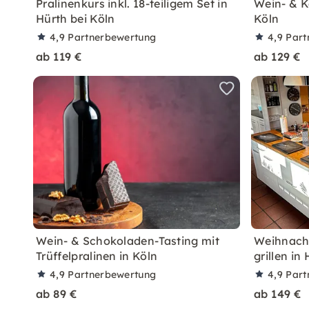
Pralinenkurs inkl. 18-teiligem Set in
Wein- & K
Hürth bei Köln
Köln
4,9
Partnerbewertung
4,9
Part
ab 119 €
ab 129 €
Wein- & Schokoladen-Tasting mit
Weihnacht
Trüffelpralinen in Köln
grillen in
4,9
Partnerbewertung
4,9
Part
ab 89 €
ab 149 €