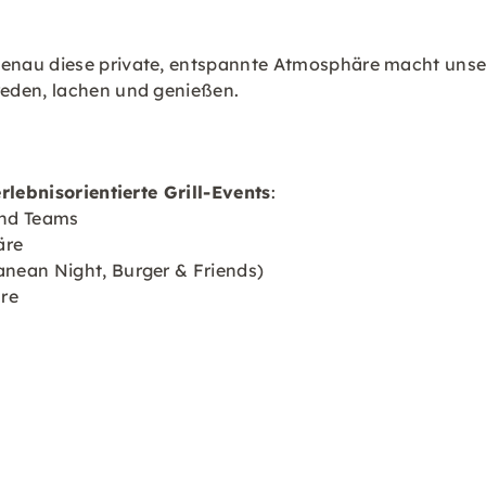
enau diese private, entspannte Atmosphäre macht unser
eden, lachen und genießen.
erlebnisorientierte Grill-Events
:
und Teams
äre
nean Night, Burger & Friends)
äre