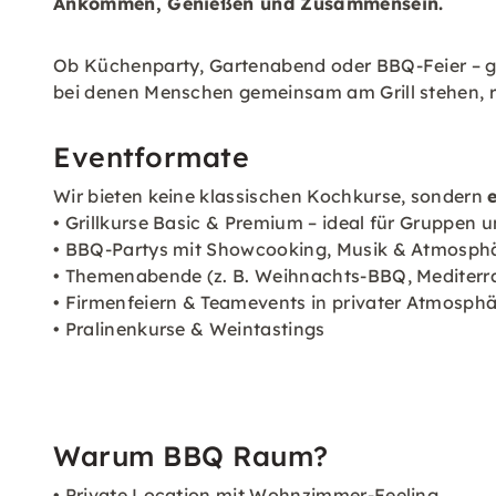
Ankommen, Genießen und Zusammensein.
Ob Küchenparty, Gartenabend oder BBQ-Feier – g
bei denen Menschen gemeinsam am Grill stehen, r
Eventformate
Wir bieten keine klassischen Kochkurse, sondern
• Grillkurse Basic & Premium – ideal für Gruppen 
• BBQ-Partys mit Showcooking, Musik & Atmosph
• Themenabende (z. B. Weihnachts-BBQ, Mediterra
• Firmenfeiern & Teamevents in privater Atmosph
• Pralinenkurse & Weintastings
Warum BBQ Raum?
• Private Location mit Wohnzimmer-Feeling