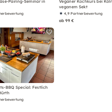
äse-Pairing-Seminar in
Veganer Kochkurs bei Köln
veganem Sekt
nerbewertung
4,9
Partnerbewertung
ab 99 €
s-BBQ Special: Festlich
 Hürth
nerbewertung