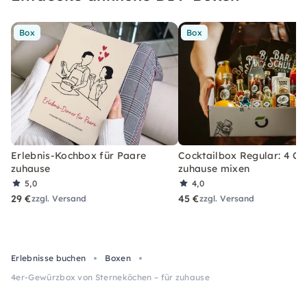
Box
Box
Erlebnis-Kochbox für Paare
Cocktailbox Regular: 4 Co
zuhause
zuhause mixen
5,0
4,0
29 €
45 €
zzgl. Versand
zzgl. Versand
Erlebnisse buchen
Boxen
4er-Gewürzbox von Sterneköchen – für zuhause