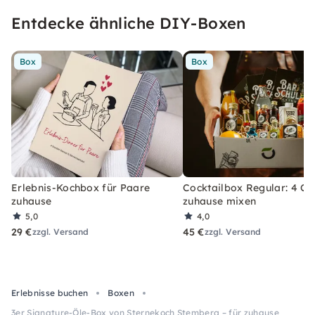
Entdecke ähnliche DIY-Boxen
Box
Box
Erlebnis-Kochbox für Paare
Cocktailbox Regular: 4 Co
zuhause
zuhause mixen
5,0
4,0
29 €
45 €
zzgl. Versand
zzgl. Versand
Erlebnisse buchen
Boxen
3er Signature-Öle-Box von Sternekoch Stemberg – für zuhause