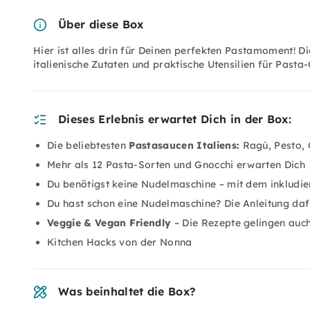
Über diese Box
Hier ist alles drin für Deinen perfekten Pastamoment! D
italienische Zutaten und praktische Utensilien für Pasta
Dieses Erlebnis erwartet Dich in der Box:
Die beliebtesten
Pastasaucen Italiens:
Ragú, Pesto, 
Mehr als 12 Pasta-Sorten und Gnocchi erwarten Dich
Du benötigst keine Nudelmaschine – mit dem inkludie
Du hast schon eine Nudelmaschine? Die Anleitung daf
Veggie & Vegan Friendly
– Die Rezepte gelingen auc
Kitchen Hacks von der Nonna
Was beinhaltet die Box?