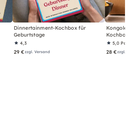
Dinnertainment-Kochbox für
Kongolesisch
Geburtstage
Kochbox für 
4,3
5,0
Partner
29 €
28 €
zzgl. Versand
zzgl. Versa