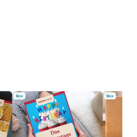
Box
Box