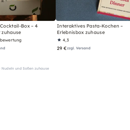
 Cocktail-Box – 4
Interaktives Pasta-Kochen –
r zuhause
Erlebnisbox zuhause
rbewertung
4,3
29 €
and
zzgl. Versand
 Nudeln und Soßen zuhause