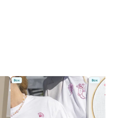
Box
Box