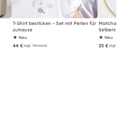
T-Shirt besticken – Set mit Perlen für
Matcha Kreuz
zuhause
Selbersticken
Neu
Neu
44 €
25 €
zzgl. Versand
zzgl. Versa