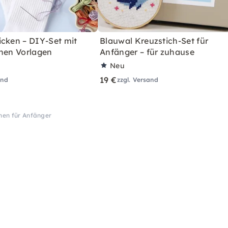
icken – DIY-Set mit
Blauwal Kreuzstich-Set für
chen Vorlagen
Anfänger – für zuhause
Neu
19 €
and
zzgl. Versand
rnen für Anfänger