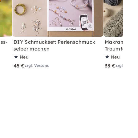
ss-
DIY Schmuckset: Perlenschmuck
Makramee Sta
selber machen
Traumfänger 
Neu
Neu
45 €
33 €
zzgl. Versand
zzgl. Versa