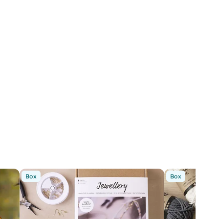
Box
Box