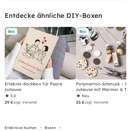
Weg.
Entdecke ähnliche DIY-Boxen
Box
Box
Erlebnis-Kochbox für Paare
Polymerton-Schmuck – Set
zuhause
zuhause mit Marmor & Ter
5,0
Neu
29 €
33 €
zzgl. Versand
zzgl. Versand
Erlebnisse buchen
Boxen