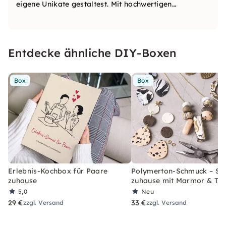
eigene Unikate gestaltest. Mit hochwertigen
Materialien und inspirierenden Ideen begleitet Dich
das Team Schritt für Schritt auf Deinem kreativen
Weg.
Entdecke ähnliche DIY-Boxen
Box
Box
Erlebnis-Kochbox für Paare
Polymerton-Schmuck – Set
zuhause
zuhause mit Marmor & Ter
5,0
Neu
29 €
33 €
zzgl. Versand
zzgl. Versand