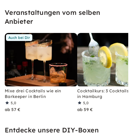
unseren konfetti Klassikern wirst Du ein Event
Veranstaltungen vom selben
erleben, welches Du so schnell nicht vergessen
wirst.
Anbieter
Auch bei Dir
Mixe drei Cocktails wie ein
Cocktailkurs: 3 Cocktails 
Barkeeper in Berlin
in Hamburg
5,0
5,0
ab 57 €
ab 59 €
Entdecke unsere DIY-Boxen