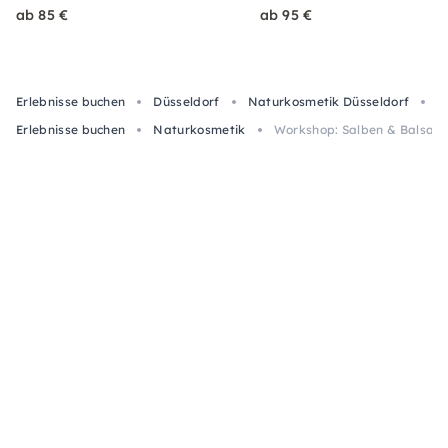
ab 85 €
ab 95 €
Erlebnisse buchen
Düsseldorf
Naturkosmetik Düsseldorf
W
Erlebnisse buchen
Naturkosmetik
Workshop: Salben & Balsam–p