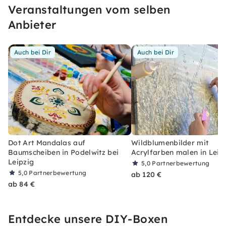
Veranstaltungen vom selben
oder Du besuchst einen meiner
Entspannungskurse - ganz ohne Vorkenntnisse.
Anbieter
Auch bei Dir
Auch bei Dir
Dot Art Mandalas auf
Wildblumenbilder mit
Baumscheiben in Podelwitz bei
Acrylfarben malen in Leip
Leipzig
5,0
Partnerbewertung
5,0
Partnerbewertung
ab 120 €
ab 84 €
Entdecke unsere DIY-Boxen